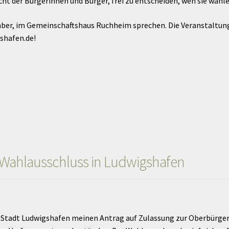
echt der Bürgerinnen und Bürger, frei zu entscheiden, wen sie wähl
ber, im Gemeinschaftshaus Ruchheim sprechen. Die Veranstaltung,
shafen.de!
Wahlausschluss in Ludwigshafen
 Stadt Ludwigshafen meinen Antrag auf Zulassung zur Oberbürgerm