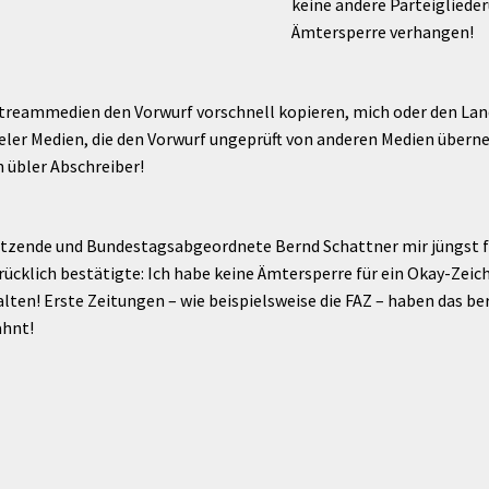
keine andere Parteigliede
Ämtersperre verhangen!
streammedien den Vorwurf vorschnell kopieren, mich oder den Lan
vieler Medien, die den Vorwurf ungeprüft von anderen Medien über
ein übler Abschreiber!
sitzende und Bundestagsabgeordnete Bernd Schattner mir jüngst fü
klich bestätigte: Ich habe keine Ämtersperre für ein Okay-Zeich
ten! Erste Zeitungen – wie beispielsweise die FAZ – haben das ber
ahnt!