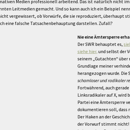
rnativen Medien professionell arbeitend. Das ist natürlich nicht i
ten Leitmedien gemacht. Und so kann auch ich ein Beispiel nenne
 nicht vergewissert, ob Vorwürfe, die sie reproduziert, überhaupt
ch eine falsche Tatsachenbehauptung darstellen. Zufall?
Nie eine Ämtersperre erha
Der SWR behauptet es,
sie
siehe hier,
und selbst der 
seinem „Gutachten“ über 
Grundlage meiner verhind
herangezogen wurde. Die S
schamloser und radikaler r
Fortwährend, auch gerade 
Linksradikaler auf X, wird
Partei eine Ämtersperre v
dokumentieren soll, dass m
Der Haken an der Geschicht
der Vorwurf stimmt nicht!