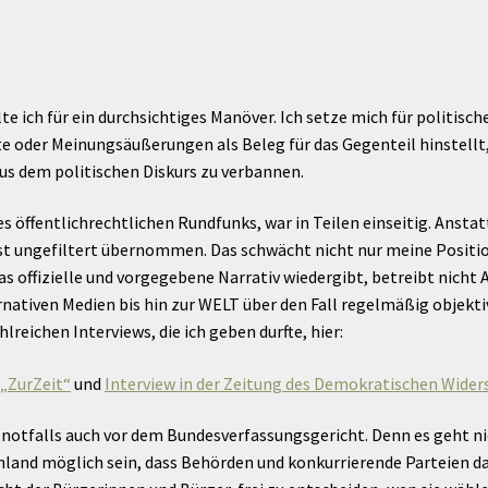
alte ich für ein durchsichtiges Manöver. Ich setze mich für politis
 oder Meinungsäußerungen als Beleg für das Gegenteil hinstellt, d
 aus dem politischen Diskurs zu verbannen.
s öffentlichrechtlichen Rundfunks, war in Teilen einseitig. Anstat
t ungefiltert übernommen. Das schwächt nicht nur meine Positio
as offizielle und vorgegebene Narrativ wiedergibt, betreibt nic
rnativen Medien bis hin zur WELT über den Fall regelmäßig objekti
hlreichen Interviews, die ich geben durfte, hier:
 „ZurZeit“
und
Interview in der Zeitung des Demokratischen Wider
n, notfalls auch vor dem Bundesverfassungsgericht. Denn es geht 
chland möglich sein, dass Behörden und konkurrierende Parteien 