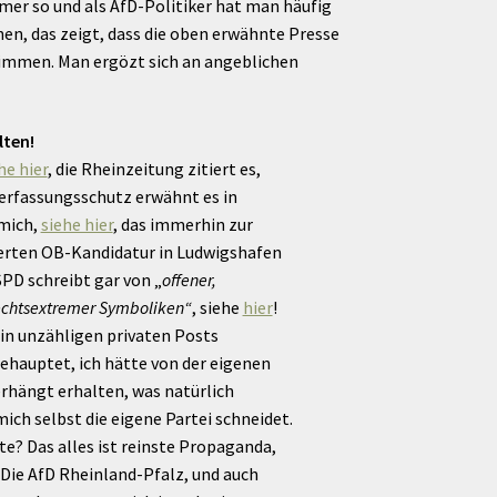
mmer so und als AfD-Politiker hat man häufig
n, das zeigt, dass die oben erwähnte Presse
 stimmen. Man ergözt sich an angeblichen
lten!
he hier
, die Rheinzeitung zitiert es,
Verfassungsschutz erwähnt es in
mich,
siehe hier
, das immerhin zur
erten OB-Kandidatur in Ludwigshafen
PD schreibt gar von „
offener,
echtsextremer Symboliken“
, siehe
hier
!
in unzähligen privaten Posts
 behauptet, ich hätte von der eigenen
erhängt erhalten, was natürlich
ich selbst die eigene Partei schneidet.
e? Das alles ist reinste Propaganda,
 Die AfD Rheinland-Pfalz, und auch