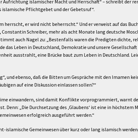
er Aufrichtung islamischer Macht und Herrschaft“ – schreibt der 
 islamische Pflichtgebet und der Gebetsruf“.
m herrscht, er wird nicht beherrscht.“ Und er verweist auf das Buc
r, Constantin Schreiber, mehr als acht Monate lang deutsche Mosc
mmt auch Nagel zu: „Bestenfalls waren die Predigten dichte, religi
e das Leben in Deutschland, Demokratie und unsere Gesellschaft a
ffenheit ausstrahlt, eine Brücke baut zum Leben in Deutschland. 
tig“, und ebenso, daß die Bitten um Gespräche mit den Imamen kein
̈ubigen auf eine Diskussion einlassen sollen?“
lime einwandern, sind damit Konflikte vorprogrammiert, warnt der 
t. Denn: „Die Durchsetzung des ‚Glaubens‘ ist eine in höchstem M
 Gemeinwesen erfolgreich ausgeführt werden.“
ht-islamische Gemeinwesen über kurz oder lang islamisch werden,