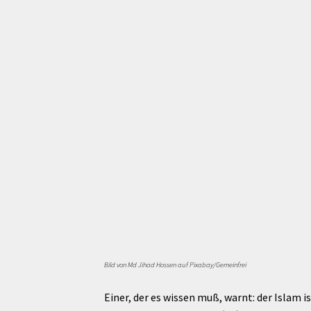
Bild von Md Jihad Hossen auf Pixabay/Gemeinfrei
Einer, der es wissen muß, warnt: der Islam 